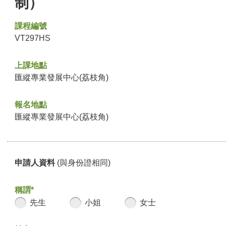
制）
課程編號
VT297HS
上課地點
匯縱專業發展中心(荔枝角)
報名地點
匯縱專業發展中心(荔枝角)
申請人資料
(與身份證相同)
稱謂*
先生
小姐
女士