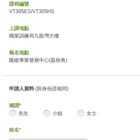
課程編號
VT305ES/VT305HS
上課地點
職業訓練局九龍灣大樓
報名地點
匯縱專業發展中心(荔枝角)
申請人資料
(與身份證相同)
稱謂*
先生
小姐
女士
姓名*