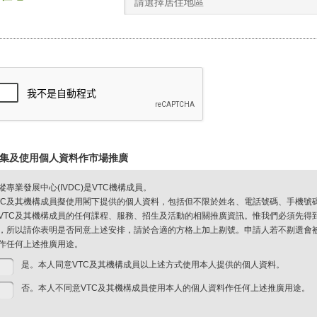
請選擇居住地區
集及使用個人資料作市場推廣
縱專業發展中心(IVDC)是VTC機構成員。
TC及其機構成員擬使用閣下提供的個人資料，包括但不限於姓名、電話號碼、手機號
VTC及其機構成員的任何課程、服務、招生及活動的相關推廣資訊。惟我們必須先得
，所以請你表明是否同意上述安排，請於合適的方格上加上剔號。申請人若不剔選會被視
作任何上述推廣用途。
是。本人同意VTC及其機構成員以上述方式使用本人提供的個人資料。
否。本人不同意VTC及其機構成員使用本人的個人資料作任何上述推廣用途。