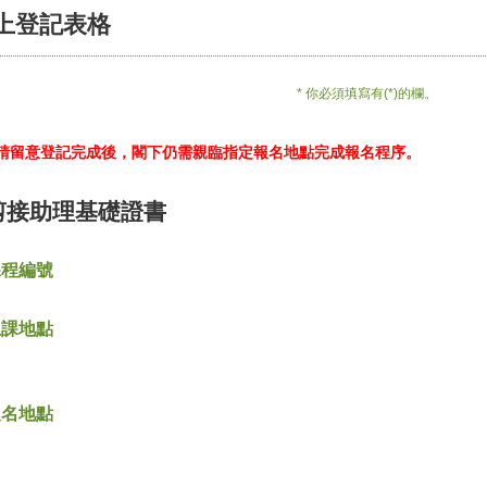
上登記表格
* 你必須填寫有(*)的欄。
*請留意登記完成後，閣下仍需親臨指定報名地點完成報名程序。
剪接助理基礎證書
課程編號
上課地點
報名地點