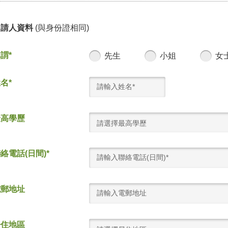
申請人資料
(與身份證相同)
謂*
先生
小姐
女
名*
最高學歷
請選擇最高學歷
絡電話(日間)*
電郵地址
居住地區