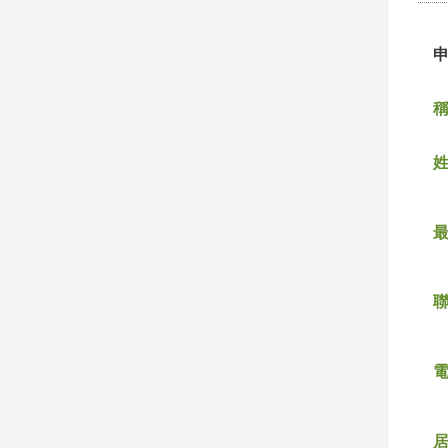
稱
姓
聯