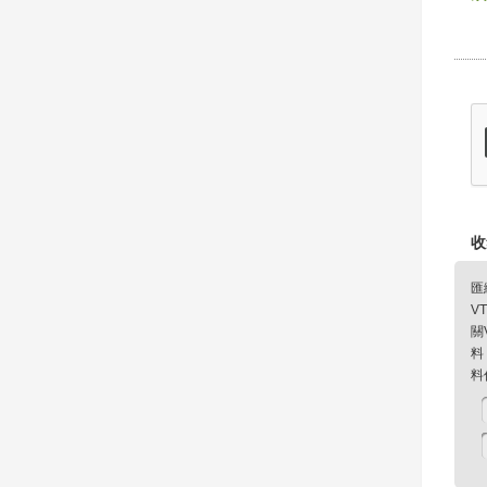
收
匯
V
關
料
料