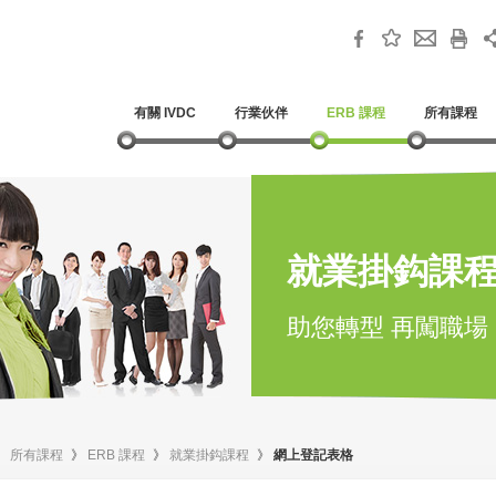
有關 IVDC
行業伙伴
ERB 課程
所有課程
就業掛鈎課
助您轉型 再闖職場
》
所有課程
》
ERB 課程
》
就業掛鈎課程
》
網上登記表格