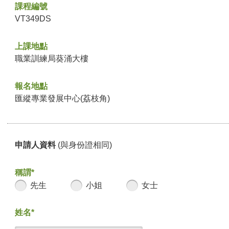
課程編號
VT349DS
上課地點
職業訓練局葵涌大樓
報名地點
匯縱專業發展中心(荔枝角)
申請人資料
(與身份證相同)
稱謂*
先生
小姐
女士
姓名*