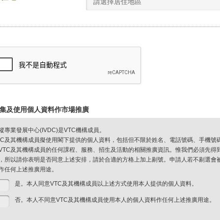
請選擇居住地區
集及使用個人資料作市場推廣
縱專業發展中心(IVDC)是VTC機構成員。
TC及其機構成員擬使用閣下提供的個人資料，包括但不限於姓名、電話號碼、手機號
VTC及其機構成員的任何課程、服務、招生及活動的相關推廣資訊。惟我們必須先得
，所以請你表明是否同意上述安排，請於合適的方格上加上剔號。申請人若不剔選會被視
作任何上述推廣用途。
是。本人同意VTC及其機構成員以上述方式使用本人提供的個人資料。
否。本人不同意VTC及其機構成員使用本人的個人資料作任何上述推廣用途。