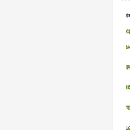
稱
姓
聯