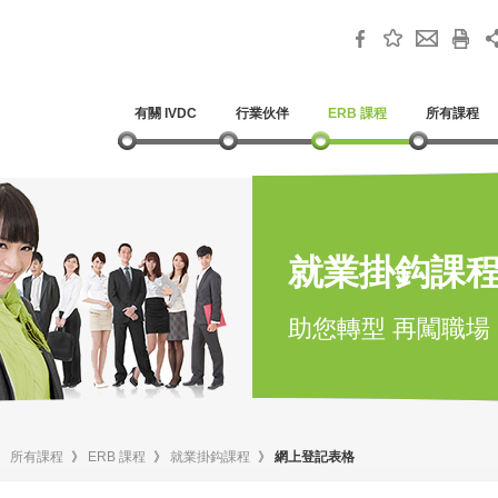
有關 IVDC
行業伙伴
ERB 課程
所有課程
就業掛鈎課
助您轉型 再闖職場
》
所有課程
》
ERB 課程
》
就業掛鈎課程
》
網上登記表格