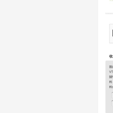
收
匯
V
關
料
料