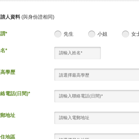
申請人資料
(與身份證相同)
謂*
先生
小姐
女
名*
最高學歷
請選擇最高學歷
絡電話(日間)*
電郵地址
居住地區