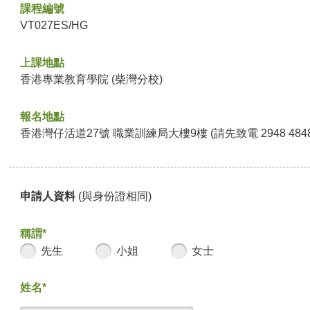
課程編號
VT027ES/HG
上課地點
香港專業教育學院 (柴灣分校)
報名地點
香港灣仔活道27號 職業訓練局大樓9樓 (請先致電 2948 48
申請人資料
(與身份證相同)
稱謂*
先生
小姐
女士
姓名*