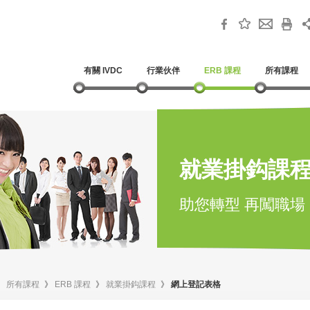
有關 IVDC
行業伙伴
ERB 課程
所有課程
就業掛鈎課
助您轉型 再闖職場
》
所有課程
》
ERB 課程
》
就業掛鈎課程
》
網上登記表格