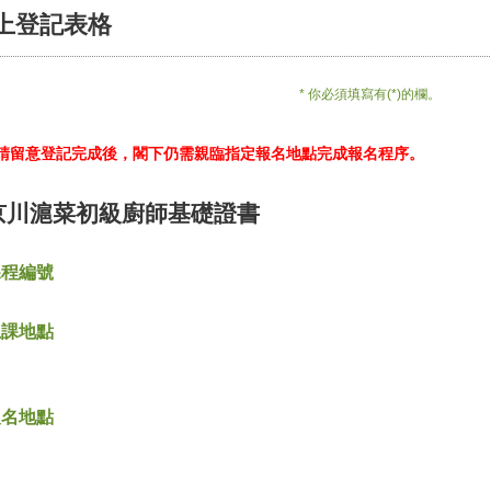
上登記表格
* 你必須填寫有(*)的欄。
*請留意登記完成後，閣下仍需親臨指定報名地點完成報名程序。
京川滬菜初級廚師基礎證書
課程編號
上課地點
報名地點