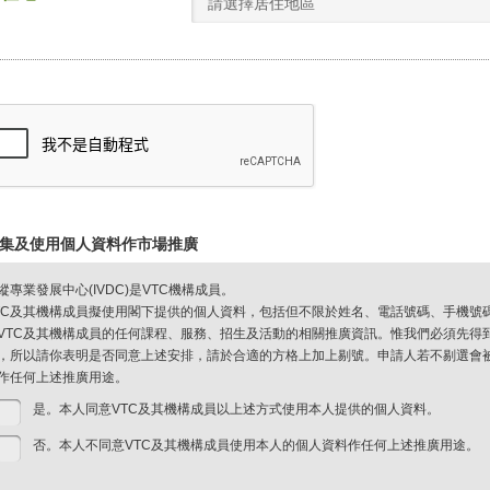
請選擇居住地區
集及使用個人資料作市場推廣
縱專業發展中心(IVDC)是VTC機構成員。
TC及其機構成員擬使用閣下提供的個人資料，包括但不限於姓名、電話號碼、手機號
VTC及其機構成員的任何課程、服務、招生及活動的相關推廣資訊。惟我們必須先得
，所以請你表明是否同意上述安排，請於合適的方格上加上剔號。申請人若不剔選會被視
作任何上述推廣用途。
是。本人同意VTC及其機構成員以上述方式使用本人提供的個人資料。
否。本人不同意VTC及其機構成員使用本人的個人資料作任何上述推廣用途。