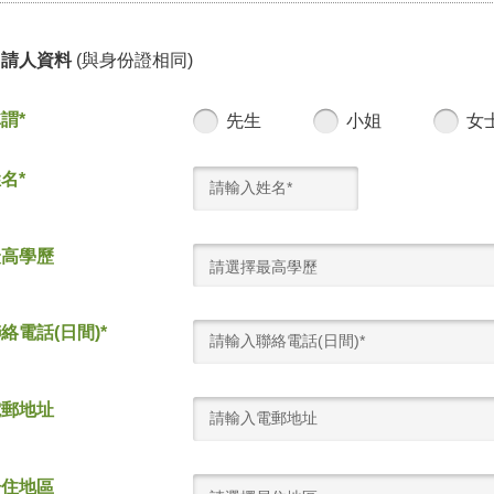
申請人資料
(與身份證相同)
謂*
先生
小姐
女
名*
最高學歷
請選擇最高學歷
絡電話(日間)*
電郵地址
居住地區