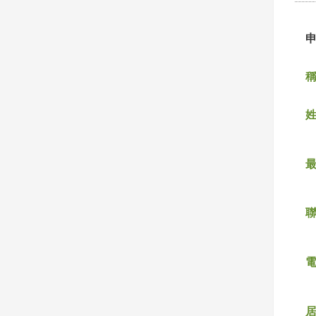
稱
姓
聯