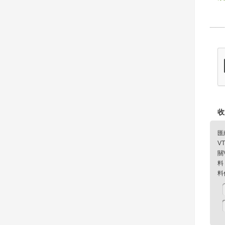
收
匯
V
關
料
料