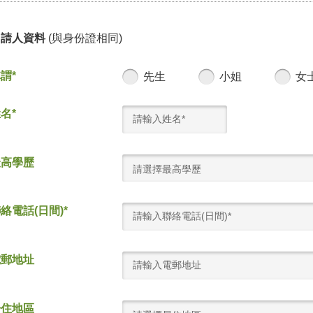
申請人資料
(與身份證相同)
謂*
先生
小姐
女
名*
最高學歷
請選擇最高學歷
絡電話(日間)*
電郵地址
居住地區