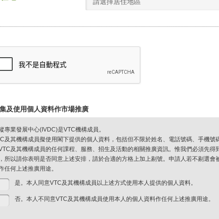
請選擇居住地區
集及使用個人資料作市場推廣
縱專業發展中心(IVDC)是VTC機構成員。
TC及其機構成員擬使用閣下提供的個人資料，包括但不限於姓名、電話號碼、手機號
VTC及其機構成員的任何課程、服務、招生及活動的相關推廣資訊。惟我們必須先得
，所以請你表明是否同意上述安排，請於合適的方格上加上剔號。申請人若不剔選會被視
作任何上述推廣用途。
是。本人同意VTC及其機構成員以上述方式使用本人提供的個人資料。
否。本人不同意VTC及其機構成員使用本人的個人資料作任何上述推廣用途。