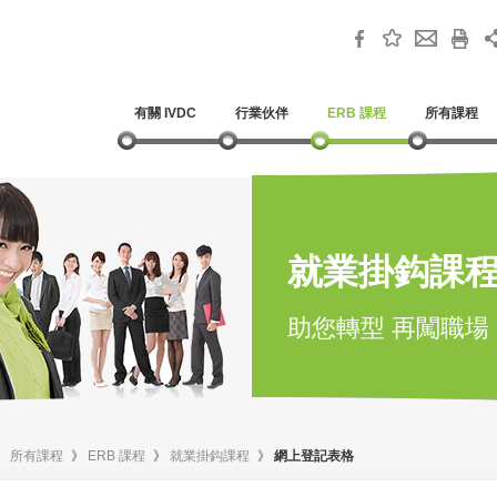
有關 IVDC
行業伙伴
ERB 課程
所有課程
就業掛鈎課
助您轉型 再闖職場
》
所有課程
》
ERB 課程
》
就業掛鈎課程
》
網上登記表格