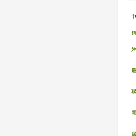
稱
姓
聯