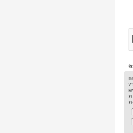
收
匯
V
關
料
料