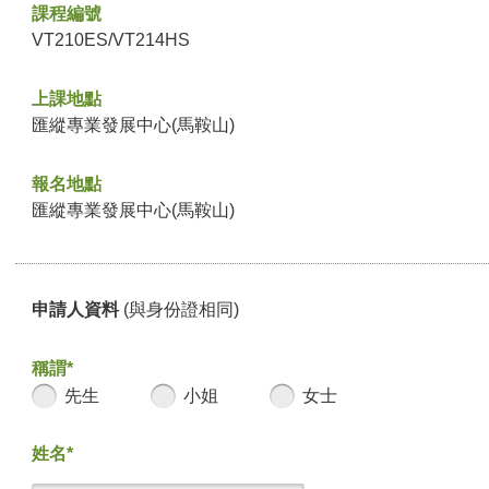
課程編號
VT210ES/VT214HS
上課地點
匯縱專業發展中心(馬鞍山)
報名地點
匯縱專業發展中心(馬鞍山)
申請人資料
(與身份證相同)
稱謂*
先生
小姐
女士
姓名*