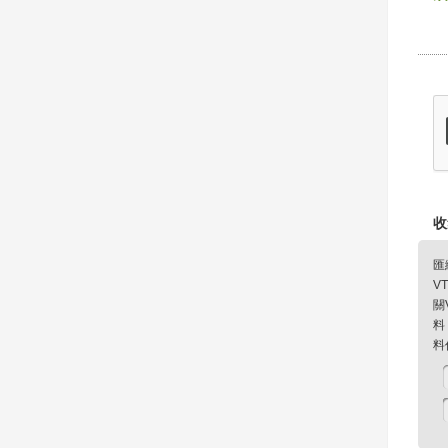
收
匯
V
關
料
料