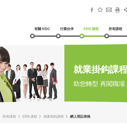
有關 IVDC
行業伙伴
ERB 課程
所有課程
就業掛鈎課
助您轉型 再闖職場
》
所有課程
》
ERB 課程
》
就業掛鈎課程
》
網上登記表格