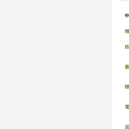
稱
姓
聯