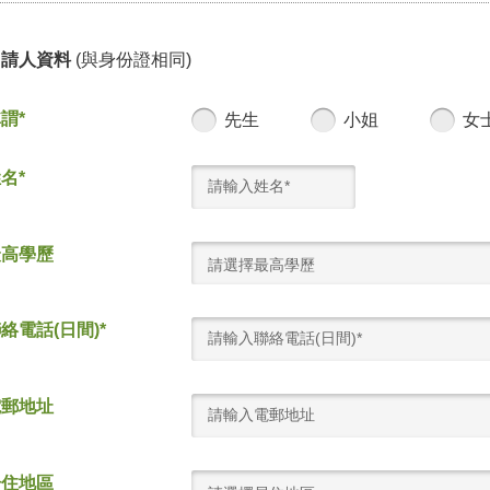
申請人資料
(與身份證相同)
謂*
先生
小姐
女
名*
最高學歷
請選擇最高學歷
絡電話(日間)*
電郵地址
居住地區