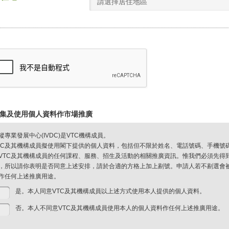
請選擇居住地區
集及使用個人資料作市場推廣
縱專業發展中心(IVDC)是VTC機構成員。
TC及其機構成員擬使用閣下提供的個人資料，包括但不限於姓名、電話號碼、手機號
VTC及其機構成員的任何課程、服務、招生及活動的相關推廣資訊。惟我們必須先得
，所以請你表明是否同意上述安排，請於合適的方格上加上剔號。申請人若不剔選會被視
作任何上述推廣用途。
是。本人同意VTC及其機構成員以上述方式使用本人提供的個人資料。
否。本人不同意VTC及其機構成員使用本人的個人資料作任何上述推廣用途。