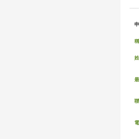
稱
姓
聯