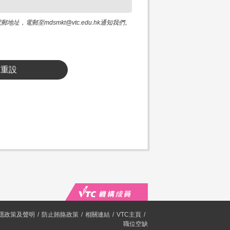
電郵至mdsmkt@vtc.edu.hk通知我們。
重設
隱政策及聲明
防止賄賂政策
相關連結
VTC主頁
職位空缺