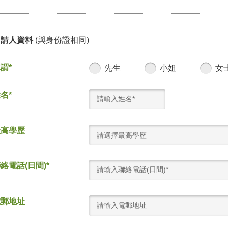
申請人資料
(與身份證相同)
謂*
先生
小姐
女
名*
最高學歷
請選擇最高學歷
絡電話(日間)*
電郵地址