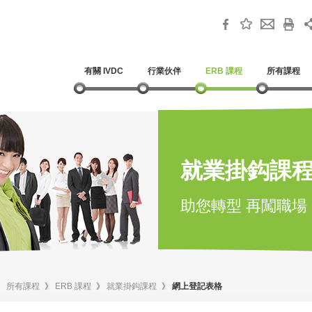
有關 IVDC
行業伙伴
ERB 課程
所有課程
就業掛鈎課
助您轉型 再闖職場
》
所有課程
》
ERB 課程
》
就業掛鈎課程
》
網上登記表格