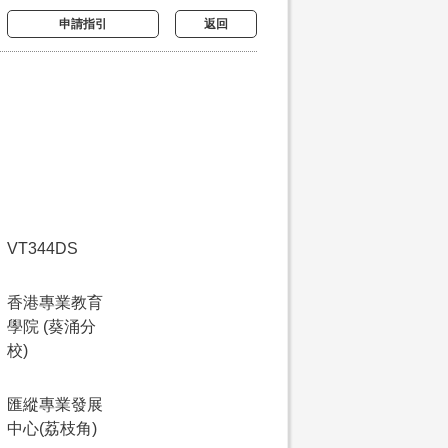
申請指引
返回
VT344DS
香港專業教育
學院 (葵涌分
校)
匯縱專業發展
中心(荔枝角)