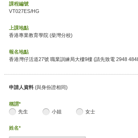
課程編號
VT027ES/HG
上課地點
香港專業教育學院 (柴灣分校)
報名地點
香港灣仔活道27號 職業訓練局大樓9樓 (請先致電 2948 48
申請人資料
(與身份證相同)
稱謂*
先生
小姐
女士
姓名*