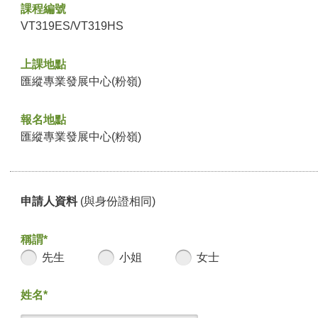
課程編號
VT319ES/VT319HS
上課地點
匯縱專業發展中心(粉嶺)
報名地點
匯縱專業發展中心(粉嶺)
申請人資料
(與身份證相同)
稱謂*
先生
小姐
女士
姓名*