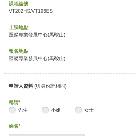
課程編號
VT202HS/VT196ES
上課地點
匯縱專業發展中心(馬鞍山)
報名地點
匯縱專業發展中心(馬鞍山)
申請人資料
(與身份證相同)
稱謂*
先生
小姐
女士
姓名*