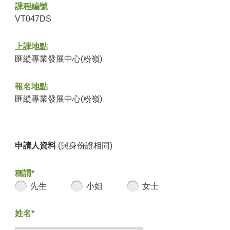
課程編號
VT047DS
上課地點
匯縱專業發展中心(粉嶺)
報名地點
匯縱專業發展中心(粉嶺)
申請人資料
(與身份證相同)
稱謂*
先生
小姐
女士
姓名*