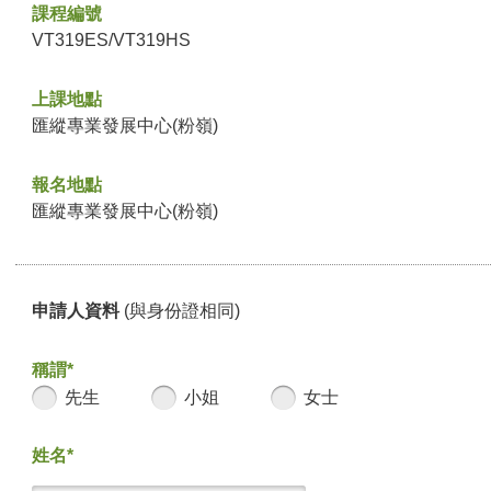
課程編號
VT319ES/VT319HS
上課地點
匯縱專業發展中心(粉嶺)
報名地點
匯縱專業發展中心(粉嶺)
申請人資料
(與身份證相同)
稱謂*
先生
小姐
女士
姓名*