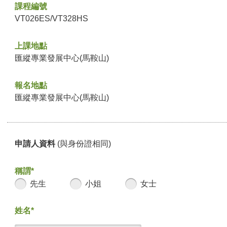
課程編號
VT026ES/VT328HS
上課地點
匯縱專業發展中心(馬鞍山)
報名地點
匯縱專業發展中心(馬鞍山)
申請人資料
(與身份證相同)
稱謂*
先生
小姐
女士
姓名*