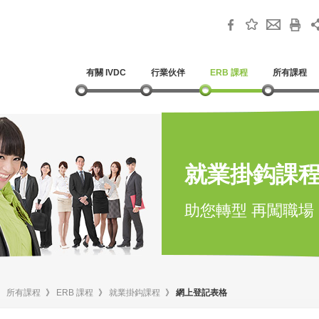
有關 IVDC
行業伙伴
ERB 課程
所有課程
就業掛鈎課
助您轉型 再闖職場
》
所有課程
》
ERB 課程
》
就業掛鈎課程
》
網上登記表格