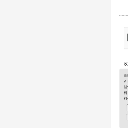
收
匯
V
關
料
料