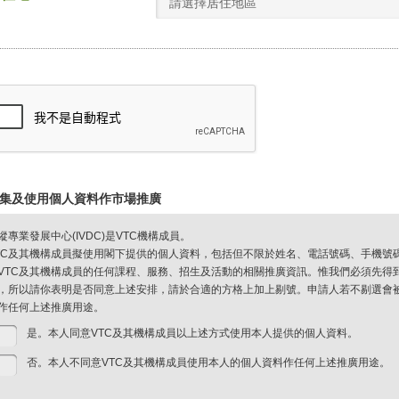
請選擇居住地區
集及使用個人資料作市場推廣
縱專業發展中心(IVDC)是VTC機構成員。
TC及其機構成員擬使用閣下提供的個人資料，包括但不限於姓名、電話號碼、手機號
VTC及其機構成員的任何課程、服務、招生及活動的相關推廣資訊。惟我們必須先得
，所以請你表明是否同意上述安排，請於合適的方格上加上剔號。申請人若不剔選會被視
作任何上述推廣用途。
是。本人同意VTC及其機構成員以上述方式使用本人提供的個人資料。
否。本人不同意VTC及其機構成員使用本人的個人資料作任何上述推廣用途。