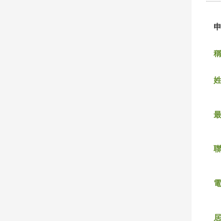
稱
姓
聯