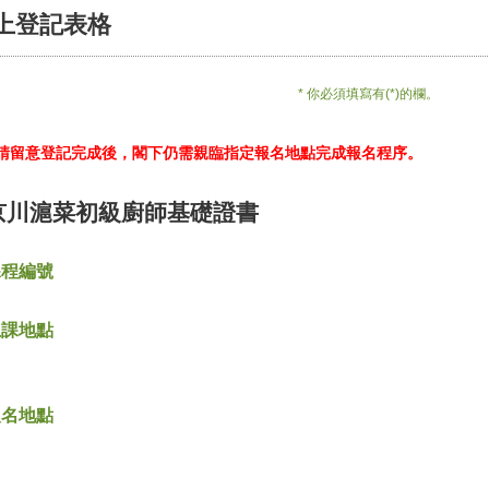
上登記表格
* 你必須填寫有(*)的欄。
*請留意登記完成後，閣下仍需親臨指定報名地點完成報名程序。
京川滬菜初級廚師基礎證書
課程編號
上課地點
報名地點