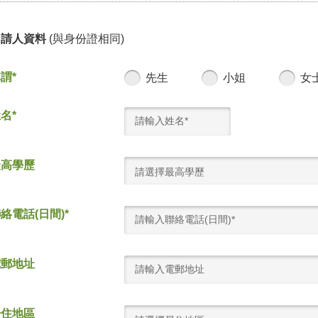
申請人資料
(與身份證相同)
謂*
先生
小姐
女
名*
最高學歷
請選擇最高學歷
絡電話(日間)*
電郵地址
居住地區