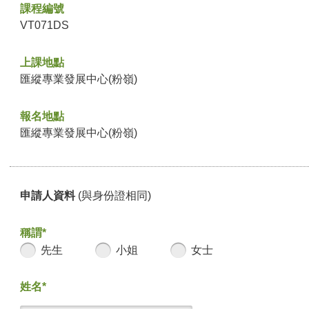
課程編號
VT071DS
上課地點
匯縱專業發展中心(粉嶺)
報名地點
匯縱專業發展中心(粉嶺)
申請人資料
(與身份證相同)
稱謂*
先生
小姐
女士
姓名*