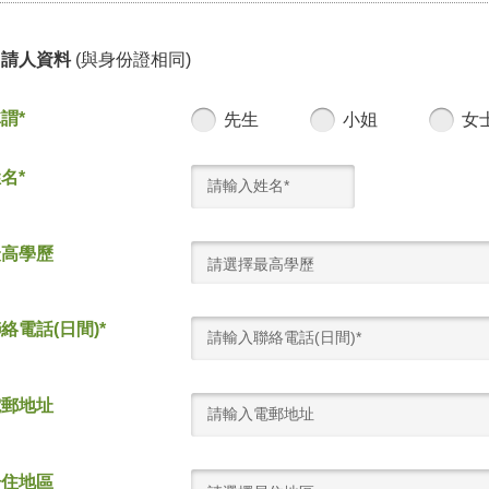
申請人資料
(與身份證相同)
謂*
先生
小姐
女
名*
最高學歷
請選擇最高學歷
絡電話(日間)*
電郵地址
居住地區