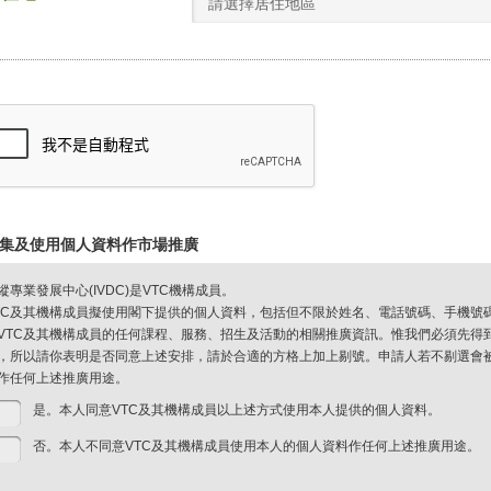
請選擇居住地區
集及使用個人資料作市場推廣
縱專業發展中心(IVDC)是VTC機構成員。
TC及其機構成員擬使用閣下提供的個人資料，包括但不限於姓名、電話號碼、手機號
VTC及其機構成員的任何課程、服務、招生及活動的相關推廣資訊。惟我們必須先得
，所以請你表明是否同意上述安排，請於合適的方格上加上剔號。申請人若不剔選會被視
作任何上述推廣用途。
是。本人同意VTC及其機構成員以上述方式使用本人提供的個人資料。
否。本人不同意VTC及其機構成員使用本人的個人資料作任何上述推廣用途。