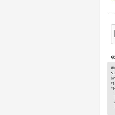
收
匯
V
關
料
料