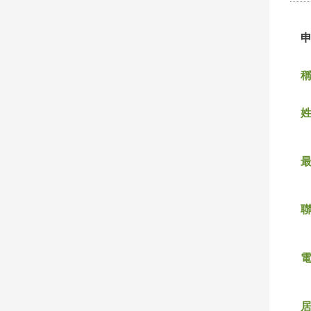
稱
姓
聯