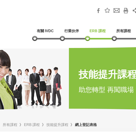
有關 IVDC
行業伙伴
ERB 課程
所有課程
技能提升課
助您轉型 再闖職場
》
所有課程
》
ERB 課程
》
技能提升課程
》
網上登記表格