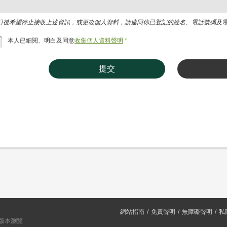
日後希望停止接收上述資訊，或更改個人資料，請連同你已登記的姓名、電話號碼及電郵地址，
本人已細閱、明白及同意
收集個人資料聲明
*
提交
網站指南
免責聲明
無障礙聲明
私
或以上版本瀏覽