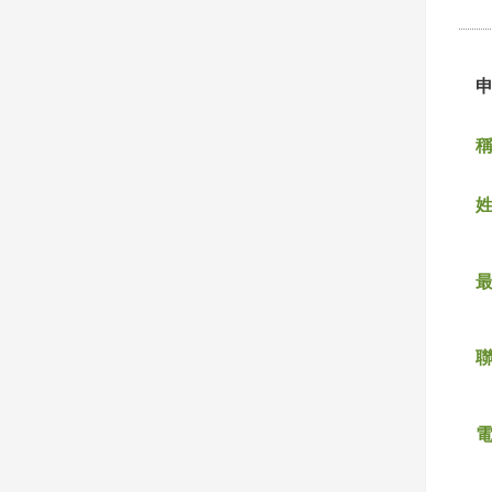
稱
姓
聯