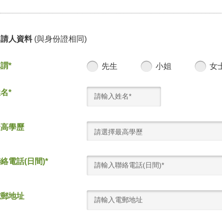
申請人資料
(與身份證相同)
謂*
先生
小姐
女
名*
最高學歷
請選擇最高學歷
絡電話(日間)*
電郵地址