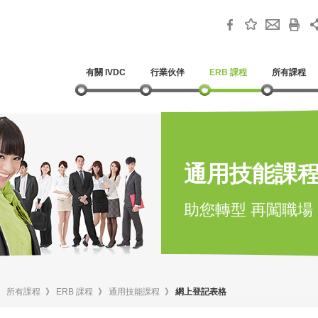
有關 IVDC
行業伙伴
ERB 課程
所有課程
通用技能課
助您轉型 再闖職場
》
所有課程
》
ERB 課程
》
通用技能課程
》
網上登記表格