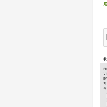
收
匯
V
關
料
料