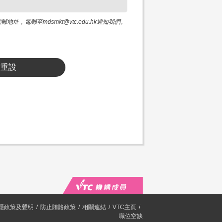
電郵至mdsmkt@vtc.edu.hk通知我們。
重設
隱政策及聲明
防止賄賂政策
相關連結
VTC主頁
職位空缺