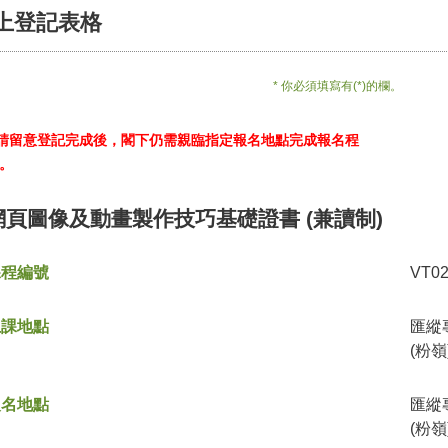
上登記表格
* 你必須填寫有(*)的欄。
*請留意登記完成後，閣下仍需親臨指定報名地點完成報名程
。
網頁圖像及動畫製作技巧基礎證書 (兼讀制)
課程編號
VT0
上課地點
匯縱
(粉嶺
報名地點
匯縱
(粉嶺