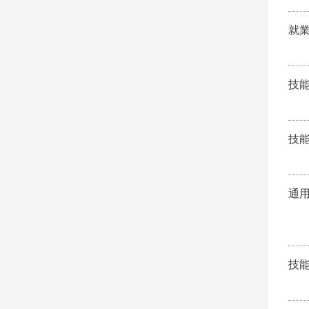
就
技
技
通
技