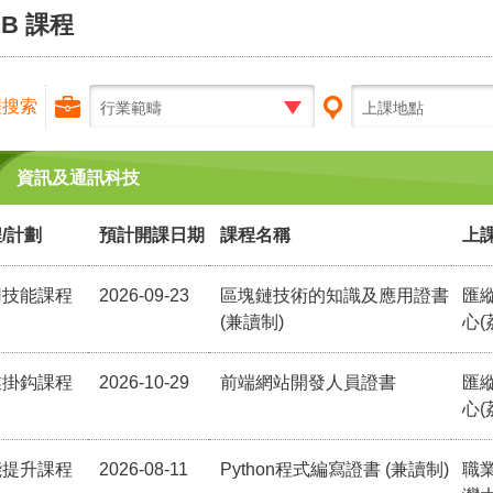
RB 課程
程搜索
行業範疇
上課地點
資訊及通訊科技
/計劃
預計開課日期
課程名稱
上
用技能課程
2026-09-23
區塊鏈技術的知識及應用證書
匯
(兼讀制)
心(
業掛鈎課程
2026-10-29
前端網站開發人員證書
匯
心(
能提升課程
2026-08-11
Python程式編寫證書 (兼讀制)
職