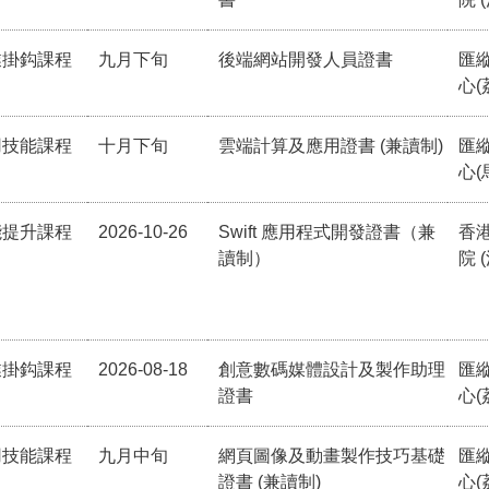
業掛鈎課程
九月下旬
後端網站開發人員證書
匯
心(
用技能課程
十月下旬
雲端計算及應用證書 (兼讀制)
匯
心(
能提升課程
2026-10-26
Swift 應用程式開發證書（兼
香
讀制）
院 
業掛鈎課程
2026-08-18
創意數碼媒體設計及製作助理
匯
證書
心(
用技能課程
九月中旬
網頁圖像及動畫製作技巧基礎
匯
證書 (兼讀制)
心(