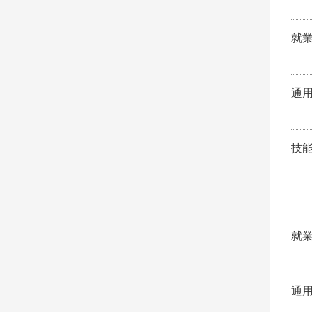
就
通
技
就
通