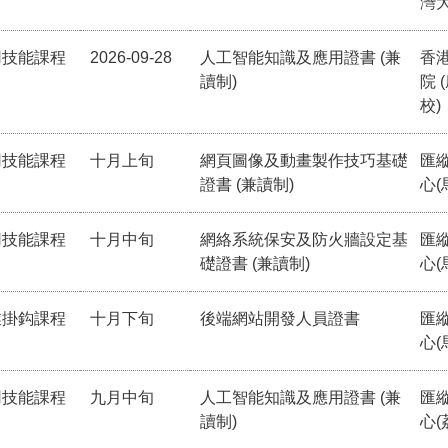
灣
用技能課程
2026-09-28
人工智能知識及應用證書 (兼
香
讀制)
院 
校)
用技能課程
十月上旬
網頁圖像及動畫製作技巧基礎
匯
證書 (兼讀制)
心(
用技能課程
十月中旬
網絡系統保安及防火牆設定基
匯
礎證書 (兼讀制)
心(
業掛鈎課程
十月下旬
後端網站開發人員證書
匯
心(
用技能課程
九月中旬
人工智能知識及應用證書 (兼
匯
讀制)
心(