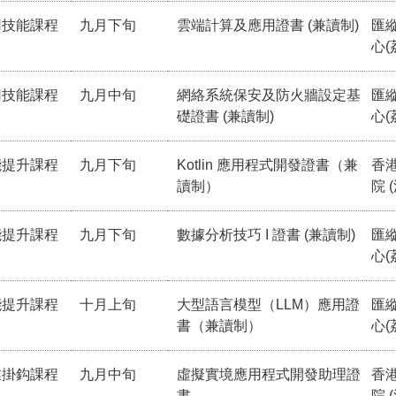
用技能課程
九月下旬
雲端計算及應用證書 (兼讀制)
匯
心(
用技能課程
九月中旬
網絡系統保安及防火牆設定基
匯
礎證書 (兼讀制)
心(
能提升課程
九月下旬
Kotlin 應用程式開發證書（兼
香
讀制）
院 
能提升課程
九月下旬
數據分析技巧 I 證書 (兼讀制)
匯
心(
能提升課程
十月上旬
大型語言模型（LLM）應用證
匯
書（兼讀制）
心(
業掛鈎課程
九月中旬
虛擬實境應用程式開發助理證
香
書
院 