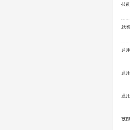
技
就
通
通
通
技