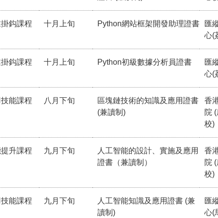
業掛鈎課程
十月上旬
Python網站框架開發助理證書
匯
心(
業掛鈎課程
十月上旬
Python初級數據分析員證書
匯
心(
用技能課程
八月下旬
區塊鏈技術的知識及應用證書
香
(兼讀制)
院 
校)
能提升課程
九月下旬
人工智能的設計、實施及應用
香
證書（兼讀制）
院 
校)
用技能課程
九月下旬
人工智能知識及應用證書 (兼
匯
讀制)
心(