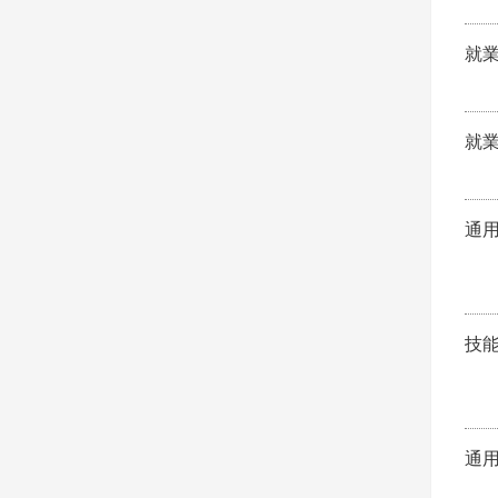
就
就
通
技
通