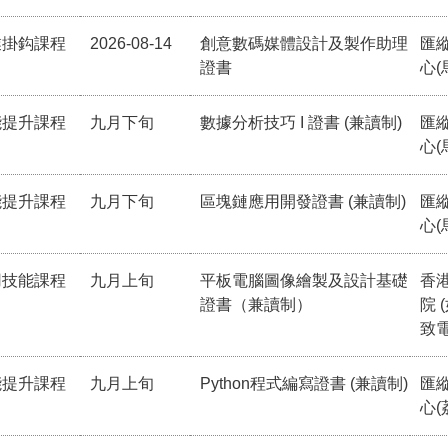
業掛鈎課程
2026-08-14
創意數碼媒體設計及製作助理
匯
證書
心(
能提升課程
九月下旬
數據分析技巧 I 證書 (兼讀制)
匯
心(
能提升課程
九月下旬
區塊鏈應用開發證書 (兼讀制)
匯
心(
用技能課程
九月上旬
平板電腦圖像繪製及設計基礎
香
證書（兼讀制）
院 
致電
能提升課程
九月上旬
Python程式編寫證書 (兼讀制)
匯
心(